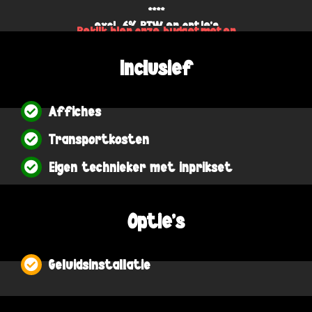
****
excl. 6% BTW en optie's
Bekijk hier onze budgetmeter
Inclusief
Affiches
Transportkosten
Eigen technieker met inprikset
Optie's
Geluidsinstallatie