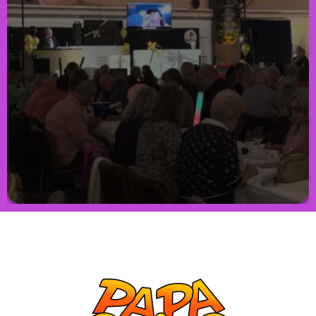
MUZIEKBINGO
Net als de klassieke Bingo is MuziekBingo een spel dat
iedereen kan spelen. MuziekBingo legt echter meer de
klemtoon op interactie. Muziek Quiz, meezingen, uit de bol
gaan en winnen. Van de sixties tot hedendaags. Alle
thema’s zijn ondersteund door 75 tot 150 videoclips en
makkelijk herkenbaar.