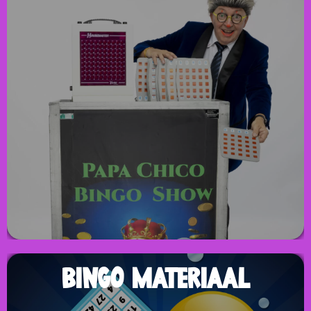
BINGOSHOW
Wilt u zelf genieten van een fantastische bingo, boek dan
nu onze Bingoshow. Onze animator praat het geheel aan
elkaar, trekt de nummers, roept de winnaars naar voren
en laat hen de gewonnen prijs kiezen.
BINGO MATERIAAL