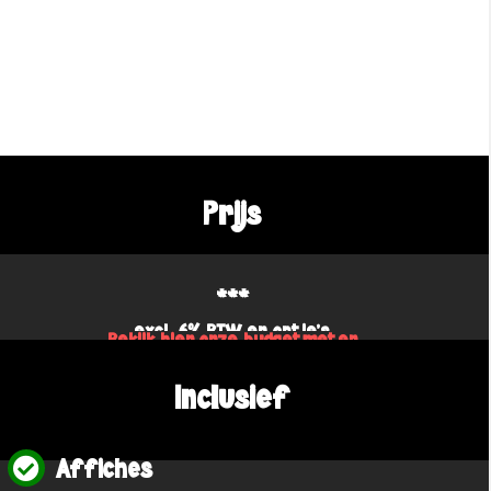
Prijs
***
excl. 6% BTW en optie's
Bekijk hier onze budgetmeter
Inclusief
Affiches