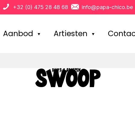
+32 (0) 475 28 48 68
info@papa-chico.be
Aanbod
Artiesten
Contac
DUO'S & GROEPEN
>
SWOOP