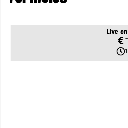
Live o
*
1