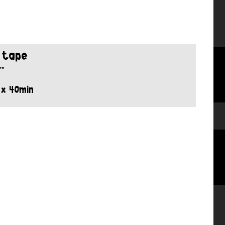
n tape
**
 x 40min