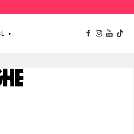
t
GHE