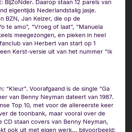
it: BijZoNder. Daarop staan 12 parels van
 eigentijds Nederlandstalig jasje.
van BZN, Jan Keizer, die op de
Yo te amo”, “Vroeg of laat”, “Manuela
dkeels meegezongen, en pieken in heel
 fanclub van Herbert van start op 1
een Kerst-versie uit van het nummer “Ik
en: “Kleur”. Voorafgaand is de single “Ga
ummer van Benny Neyman dateert van 1987.
se Top 10, met voor de allereerste keer
ver de toonbank, maar vooral over de
de CD staan covers van Benny Neyman,
kt ook uit met eigen werk… bijvoorbeeld: