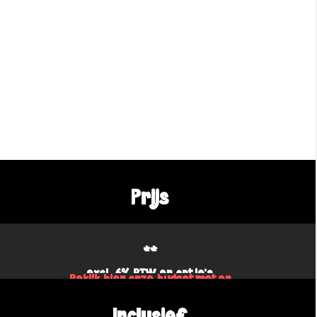
Prijs
**
excl. 6% BTW en optie's
Bekijk hier onze budgetmeter