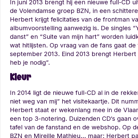
In juni 2013 brengt hij een nieuwe full-CD u
de Volendamse groep BZN, in een schitterend
Herbert krijgt felicitaties van de frontman 
albumvoorstelling aanwezig is. De singles “
danst” en “Suite van mijn hart” worden lui
wat hitlijsten. Op vraag van de fans gaat de
september 2013. Eind 2013 brengt Herbert 
heb je nodig”.
Kleur
In 2014 ligt de nieuwe full-CD al in de rekk
niet weg van mij” het visitekaartje. Dit n
Herbert staat er wekenlang mee in de Vlaam
een top 3-notering. Duizenden CD‘s gaan o
tafel van de fanstand en de webshop. Op 
BZN en Mireille Mathieu… maar: Herbert pa