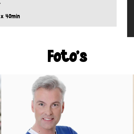
*
 x 40min
Foto's