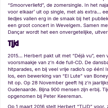
“Smoorverliefd”, de zomersingle. In het na
voor elkaar’ uit op single, met als extra… 
liedjes vallen erg in de smaak bij het publie
een groot concert in Wevelgem. Samen me
Dançar wordt het een onvergetelijke, uitve
Tijd
2015… Herbert pakt uit met “Déjà vu”, een 
voorsmaakje van z‘n 4de full-CD. De dansba
hitparades, en bij veel vrije radio’s op één! 
los, een bewerking van “El Lute” van Boney
hit op. Op 28 November geeft hij z‘n jaarlijk
Oudenaarde. Bijna 900 mensen zijn erbij. Ti
opgenomen bij Peter Keereman.
Op 1 maart 2016 stelt Herbert “TIJD” voor, z‘