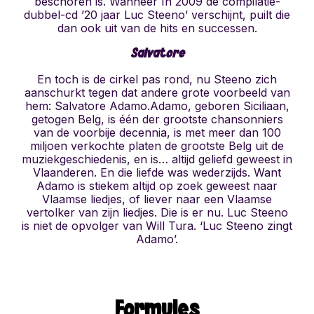
beschoren is. Wanneer In 2009 de compilatie-
dubbel-cd ’20 jaar Luc Steeno’ verschijnt, puilt die
dan ook uit van de hits en successen.
Salvatore
En toch is de cirkel pas rond, nu Steeno zich
aanschurkt tegen dat andere grote voorbeeld van
hem: Salvatore Adamo.Adamo, geboren Siciliaan,
getogen Belg, is één der grootste chansonniers
van de voorbije decennia, is met meer dan 100
miljoen verkochte platen de grootste Belg uit de
muziekgeschiedenis, en is… altijd geliefd geweest in
Vlaanderen. En die liefde was wederzijds. Want
Adamo is stiekem altijd op zoek geweest naar
Vlaamse liedjes, of liever naar een Vlaamse
vertolker van zijn liedjes. Die is er nu. Luc Steeno
is niet de opvolger van Will Tura. ‘Luc Steeno zingt
Adamo’.
Formules