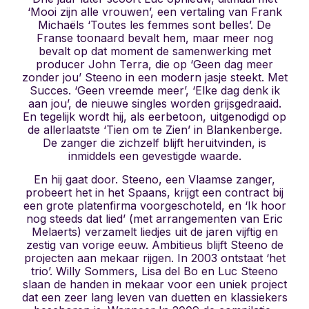
‘Mooi zijn alle vrouwen’, een vertaling van Frank
Michaëls ‘Toutes les femmes sont belles’. De
Franse toonaard bevalt hem, maar meer nog
bevalt op dat moment de samenwerking met
producer John Terra, die op ‘Geen dag meer
zonder jou’ Steeno in een modern jasje steekt. Met
Succes. ‘Geen vreemde meer’, ‘Elke dag denk ik
aan jou’, de nieuwe singles worden grijsgedraaid.
En tegelijk wordt hij, als eerbetoon, uitgenodigd op
de allerlaatste ‘Tien om te Zien’ in Blankenberge.
De zanger die zichzelf blijft heruitvinden, is
inmiddels een gevestigde waarde.
En hij gaat door. Steeno, een Vlaamse zanger,
probeert het in het Spaans, krijgt een contract bij
een grote platenfirma voorgeschoteld, en ‘Ik hoor
nog steeds dat lied’ (met arrangementen van Eric
Melaerts) verzamelt liedjes uit de jaren vijftig en
zestig van vorige eeuw. Ambitieus blijft Steeno de
projecten aan mekaar rijgen. In 2003 ontstaat ‘het
trio’. Willy Sommers, Lisa del Bo en Luc Steeno
slaan de handen in mekaar voor een uniek project
dat een zeer lang leven van duetten en klassiekers