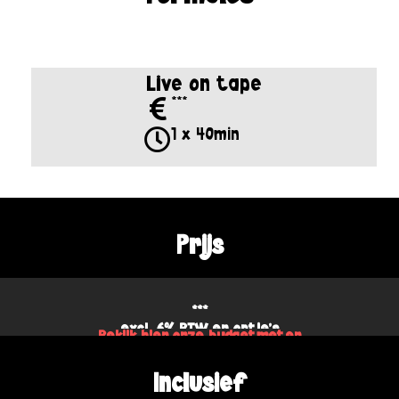
Live on tape
***
1 x 40min
Prijs
***
excl. 6% BTW en optie's
Bekijk hier onze budgetmeter
Inclusief