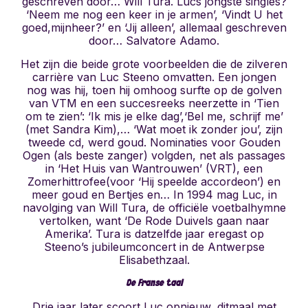
geschreven door… Will Tura. Lucs jongste singles?
‘Neem me nog een keer in je armen’, ‘Vindt U het
goed,mijnheer?’ en ‘Jij alleen’, allemaal geschreven
door… Salvatore Adamo.
Het zijn die beide grote voorbeelden die de zilveren
carrière van Luc Steeno omvatten. Een jongen
nog was hij, toen hij omhoog surfte op de golven
van VTM en een succesreeks neerzette in ‘Tien
om te zien’: ‘Ik mis je elke dag’,‘Bel me, schrijf me’
(met Sandra Kim),… ‘Wat moet ik zonder jou’, zijn
tweede cd, werd goud. Nominaties voor Gouden
Ogen (als beste zanger) volgden, net als passages
in ‘Het Huis van Wantrouwen’ (VRT), een
Zomerhittrofee(voor ‘Hij speelde accordeon’) en
meer goud en Bertjes en… In 1994 mag Luc, in
navolging van Will Tura, de officiële voetbalhymne
vertolken, want ‘De Rode Duivels gaan naar
Amerika’. Tura is datzelfde jaar eregast op
Steeno’s jubileumconcert in de Antwerpse
Elisabethzaal.
De Franse taal
Drie jaar later scoort Luc opnieuw, ditmaal met