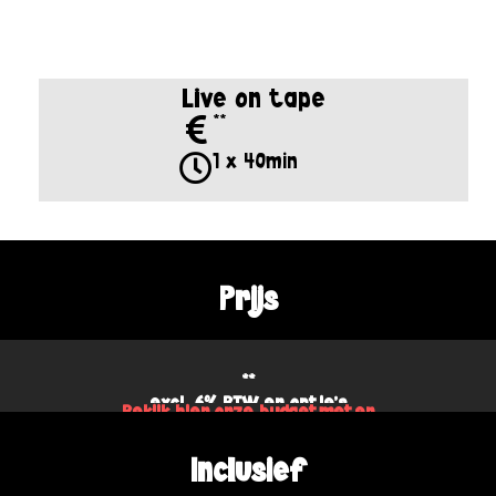
Live on tape
**
1 x 40min
Prijs
**
excl. 6% BTW en optie's
Bekijk hier onze budgetmeter
Inclusief