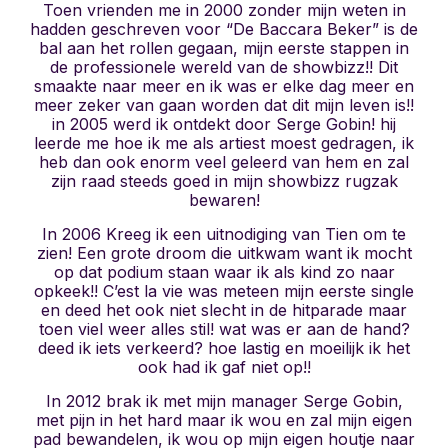
Toen vrienden me in 2000 zonder mijn weten in
hadden geschreven voor “De Baccara Beker” is de
bal aan het rollen gegaan, mijn eerste stappen in
de professionele wereld van de showbizz!! Dit
smaakte naar meer en ik was er elke dag meer en
meer zeker van gaan worden dat dit mijn leven is!!
in 2005 werd ik ontdekt door Serge Gobin! hij
leerde me hoe ik me als artiest moest gedragen, ik
heb dan ook enorm veel geleerd van hem en zal
zijn raad steeds goed in mijn showbizz rugzak
bewaren!
In 2006 Kreeg ik een uitnodiging van Tien om te
zien! Een grote droom die uitkwam want ik mocht
op dat podium staan waar ik als kind zo naar
opkeek!! C’est la vie was meteen mijn eerste single
en deed het ook niet slecht in de hitparade maar
toen viel weer alles stil! wat was er aan de hand?
deed ik iets verkeerd? hoe lastig en moeilijk ik het
ook had ik gaf niet op!!
In 2012 brak ik met mijn manager Serge Gobin,
met pijn in het hard maar ik wou en zal mijn eigen
pad bewandelen, ik wou op mijn eigen houtje naar