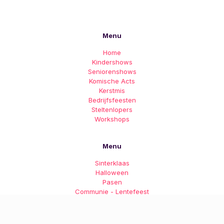
Menu
Home
Kindershows
Seniorenshows
Komische Acts
Kerstmis
Bedrijfsfeesten
Steltenlopers
Workshops
Menu
Sinterklaas
Halloween
Pasen
Communie - Lentefeest
Verjaardag
Straatanimatie
Verhuur