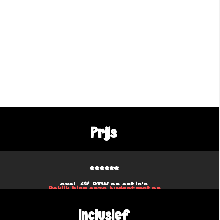
Prijs
******
excl. 6% BTW en optie's
Bekijk hier onze budgetmeter
Inclusief