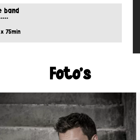
e band
*****
 x 75min
Foto's