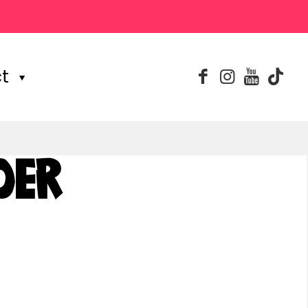
t
DER