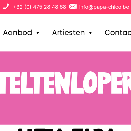
+32 (0) 475 28 48 68
info@papa-chico.be
Aanbod
Artiesten
Contac
TELTENLOPE